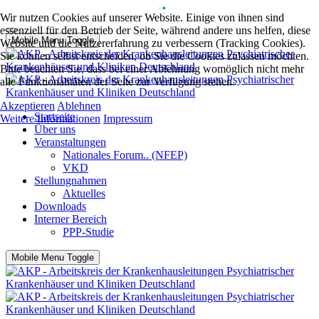
Wir nutzen Cookies auf unserer Website. Einige von ihnen sind
essenziell für den Betrieb der Seite, während andere uns helfen, diese
Mobile Menu Toggle
Website und die Nutzererfahrung zu verbessern (Tracking Cookies).
Sie können selbst entscheiden, ob Sie die Cookies zulassen möchten.
Bitte beachten Sie, dass bei einer Ablehnung womöglich nicht mehr
alle Funktionalitäten der Seite zur Verfügung stehen.
Akzeptieren
Ablehnen
Startseite
Weitere Informationen
Impressum
Über uns
Veranstaltungen
Nationales Forum.. (NFEP)
VKD
Stellungnahmen
Aktuelles
Downloads
Interner Bereich
PPP-Studie
Mobile Menu Toggle