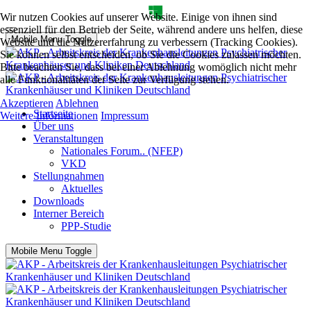
Wir nutzen Cookies auf unserer Website. Einige von ihnen sind
essenziell für den Betrieb der Seite, während andere uns helfen, diese
Mobile Menu Toggle
Website und die Nutzererfahrung zu verbessern (Tracking Cookies).
Sie können selbst entscheiden, ob Sie die Cookies zulassen möchten.
Bitte beachten Sie, dass bei einer Ablehnung womöglich nicht mehr
alle Funktionalitäten der Seite zur Verfügung stehen.
Akzeptieren
Ablehnen
Startseite
Weitere Informationen
Impressum
Über uns
Veranstaltungen
Nationales Forum.. (NFEP)
VKD
Stellungnahmen
Aktuelles
Downloads
Interner Bereich
PPP-Studie
Mobile Menu Toggle